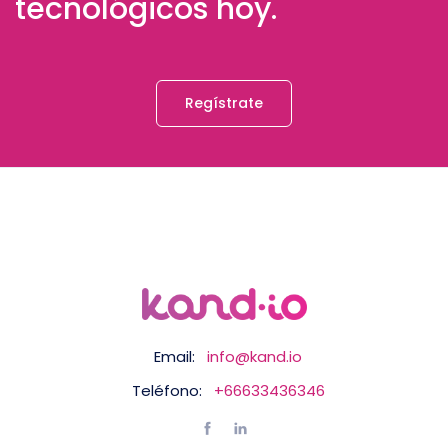
tecnológicos hoy.
Regístrate
Email:
info@kand.io
Teléfono:
+66633436346